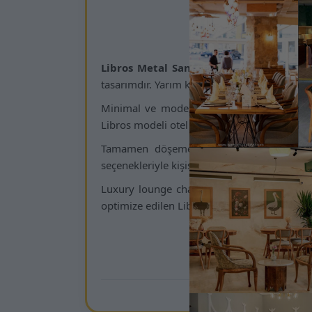
Kam
Libros Metal Sandalye
, krom kaplama mo
tasarımdır. Yarım kol yapısı konforu artırara
Minimal ve modern çizgilere sahip krom me
Libros modeli otel lobileri, restoran VIP ala
Tamamen döşemeli gövdesi; konforlu ot
seçenekleriyle kişiselleştirilebilmesi, modeli 
Luxury lounge chair, chrome metal chair, m
optimize edilen Libros Metal Sandalye, zama