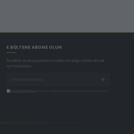
E BÜLTENE ABONE OLUN
Fırsatlar ve duyurularımız hakkında bilgi sahibi olmak
için kaydolun.
Gizlilik politikasını
okudum ve elektronik posta almayı kabul ediyorum.