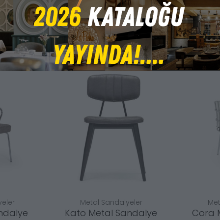
eler
Metal Sandalyeler
Met
ndalye
Kato Metal Sandalye
Cora 