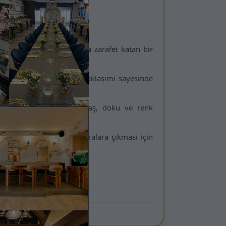
arım
apısıyla lüks mekânlara zarafet katan bir
unar.
kazandırır. Bu tasarım yaklaşımı sayesinde
 odak noktası oluşturur.
rojeye göre farklı kumaş, doku ve renk
ahtar kelimelerde üst sıralara çıkması için