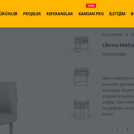
YENİ
ÜRÜNLER
PROJELER
REFERANSLAR
KAMSAN PRO
İLETİŞİM
B
Ana Sayfa
Ü
Libros Met
P000000980
Libros Metal Sa
yuvarlak gövdes
Yumuşak döşemeli
çizgileri sayes
sağlar. Otel lobi
projelerde sık te
sunar.
-
+