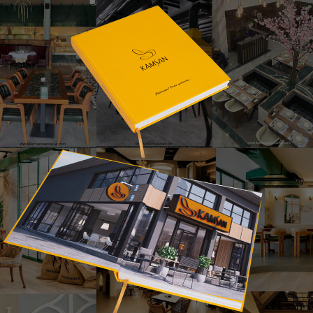
Libros Metal Sandalye
san Sandalye – Bursa İnegöl Mobilya • Modern – Metal – Lüks Tas
dern U-taban metal iskeleti ve tam döşemeli yuvarlak oturum y
k kullanıcıyı doğal şekilde sarar ve lounge tarzı bir oturum hissi s
tal iskelet, sandalyeye hem sağlamlık hem de görsel hafiflik 
nları, bekleme salonları ve butik iç mimari projelerde dekoratif bir
urum hissi, yumuşak doku ve premium bir görüntü sunar. P
farklı konseptlerde kullanılabilir hale getirir.
odern armchair, hotel lobby seating ve project furniture gibi an
nsız estetiğiyle her mekâna değer katan bir tasarım sunar.
Ürünü Katalogda Hemen İncele
© 2025 Kamsan Sandalye - Bursa İnegöl Mobilya – Tüm Hakları Saklıdır