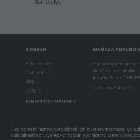
Sandalye
KAMSAN
MAĞAZA ADRESİMİ
Hakkımızda
Yeniceköy Mah. Akıncıl
No:6/1 Kalburt Mevkii
Ürünlerimiz
İnegöl / Bursa / TÜRKİY
Blog
+90 224 714 06 29
İletişim
KAMSAN 2025 KATALOG
Size daha iyi hizmet verebilmek için internet sitemizde çerez
kullanılmaktadır. Çerez Politikaları Aydınlatma Metni’ni okuyabi