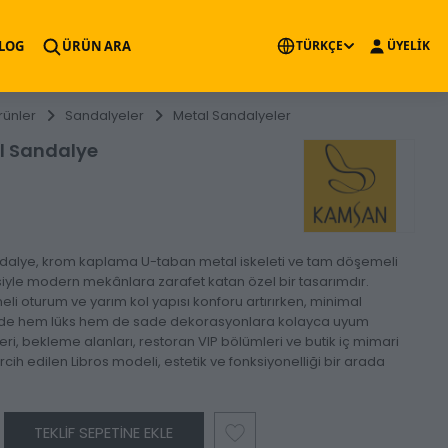
×
LOG
ÜRÜN ARA
TÜRKÇE
ÜYELİK
rünler
Sandalyeler
Metal Sandalyeler
al Sandalye
ndalye, krom kaplama U-taban metal iskeleti ve tam döşemeli
iyle modern mekânlara zarafet katan özel bir tasarımdır.
 oturum ve yarım kol yapısı konforu artırırken, minimal
inde hem lüks hem de sade dekorasyonlara kolayca uyum
leri, bekleme alanları, restoran VIP bölümleri ve butik iç mimari
rcih edilen Libros modeli, estetik ve fonksiyonelliği bir arada
TEKLIF SEPETINE EKLE