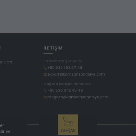
Z
İLETİŞİM
İhracat Satış Müdürü
ar Cad.
+90 532 263 67 49
export@kamsansandalye.com
E
Mağaza İletişim Numarası
+90 530 645 85 49
magaza@kamsansandalye.com
ler
lir ve