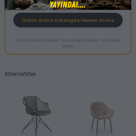
öne çıkan bir çözümdür.
Ürünü Ürünü Katalogda Hemen İncele
© 2025 Kamsan Sandalye - Bursa İnegöl Mobilya – Tüm Hakları
Saklıdır
Alternatifler