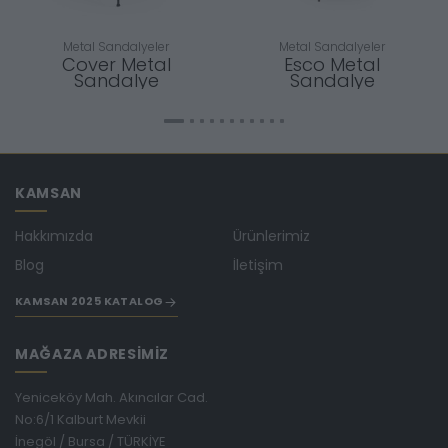
Metal Sandalyeler
Metal Sandalyeler
Cover Metal
Esco Metal
Sandalye
Sandalye
KAMSAN
Hakkımızda
Ürünlerimiz
Blog
İletişim
KAMSAN 2025 KATALOG
MAĞAZA ADRESİMİZ
Yeniceköy Mah. Akıncılar Cad.
No:6/1 Kalburt Mevkii
İnegöl / Bursa / TÜRKİYE