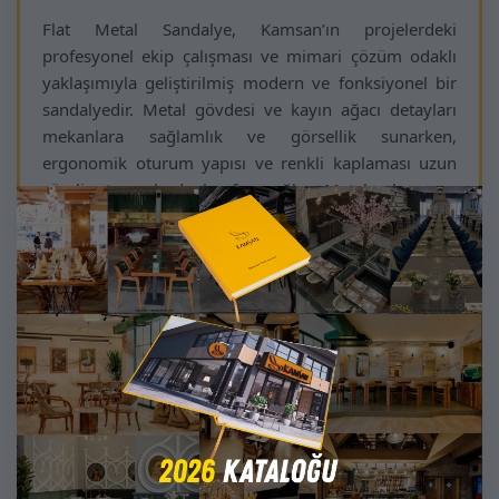
Flat Metal Sandalye, Kamsan’ın projelerdeki
profesyonel ekip çalışması ve mimari çözüm odaklı
yaklaşımıyla geliştirilmiş modern ve fonksiyonel bir
sandalyedir. Metal gövdesi ve kayın ağacı detayları
mekanlara sağlamlık ve görsellik sunarken,
ergonomik oturum yapısı ve renkli kaplaması uzun
süreli oturumlarda konfor sağlar. Metal, ahşap ve
kumaş renkleri projelere özel olarak uyarlanabilir,
mekan dekorasyonuna kusursuz uyum sağlar.
Bu sandalye, otel lobileri, restoran zincirleri, butik
kafeler, ofis alanları ve yurt dışı projelerinde sofistike
bir atmosfer yaratır. Minimalist çizgileri ve zarif
detayları mekanlara prestij ve karakter kazandırır.
Hafif ve dengeli tasarımı, kullanıcıya rahat bir oturum
deneyimi sunar.
Kamsan Flat Metal Sandalye, mekanlarınıza modern
tasarım, dayanıklılık ve konfor kazandıran projelerde