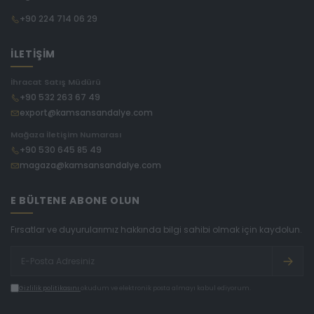
+90 224 714 06 29
İLETİŞİM
İhracat Satış Müdürü
+90 532 263 67 49
export@kamsansandalye.com
Mağaza İletişim Numarası
+90 530 645 85 49
magaza@kamsansandalye.com
E BÜLTENE ABONE OLUN
Fırsatlar ve duyurularımız hakkında bilgi sahibi olmak için kaydolun.
Gizlilik politikasını
okudum ve elektronik posta almayı kabul ediyorum.