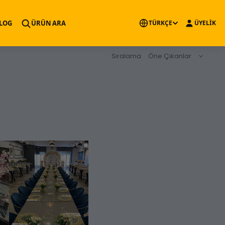
×
LOG
ÜRÜN ARA
TÜRKÇE
ÜYELİK
Sıralama