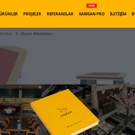
YENİ
ÜRÜNLER
PROJELER
REFERANSLAR
KAMSAN PRO
İLETİŞİM
B
asalar
Oyun Masaları