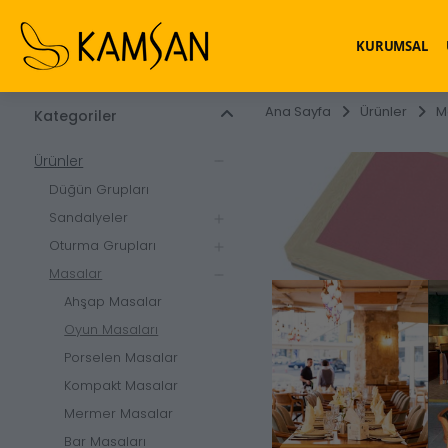
KURUMSAL
Ana Sayfa
Ürünler
M
Kategoriler
Ürünler
Düğün Grupları
Sandalyeler
Oturma Grupları
Masalar
Ahşap Masalar
Oyun Masaları
Porselen Masalar
Kompakt Masalar
Mermer Masalar
Bar Masaları