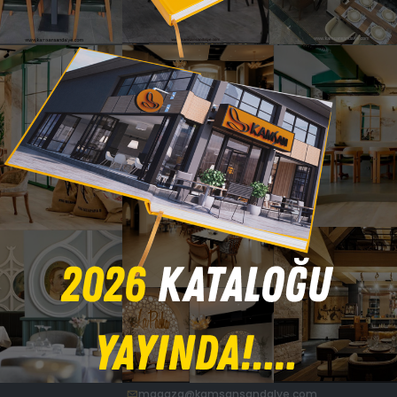
aları
Oyun Masaları
yun Masa
Game 01 Oyun Masa
Z
İLETİŞİM
İhracat Satış Müdürü
ar Cad.
+90 532 263 67 49
export@kamsansandalye.com
E
Mağaza İletişim Numarası
+90 530 645 85 49
magaza@kamsansandalye.com