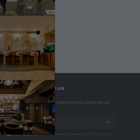
E BÜLTENE ABONE OLUN
Fırsatlar ve duyurularımız hakkında bilgi sahibi olmak
için kaydolun.
Gizlilik politikasını
okudum ve elektronik posta almayı kabul ediyorum.