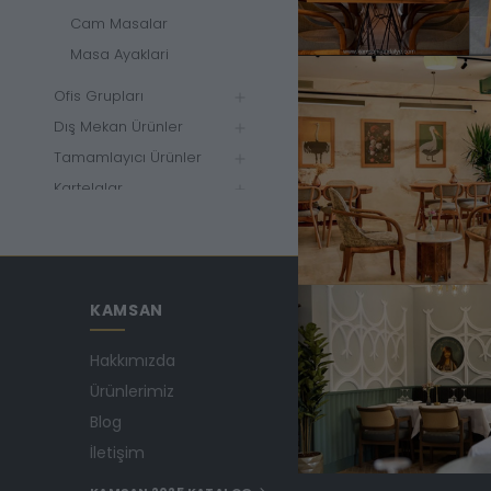
Cam Masalar
Masa Ayaklari
Oyun Mas
Ofis Grupları
Game 02 O
Dış Mekan Ürünler
Tamamlayıcı Ürünler
Kartelalar
Markalar
KAMSAN
MAĞAZA ADRESİMİ
Kamsan Sandalye
(2)
Hakkımızda
Yeniceköy Mah. Akıncıl
Fiyat Aralığı
No:6/1 Kalburt Mevkii
Ürünlerimiz
İnegöl / Bursa / TÜRKİY
Blog
+90 224 714 06 29
İletişim