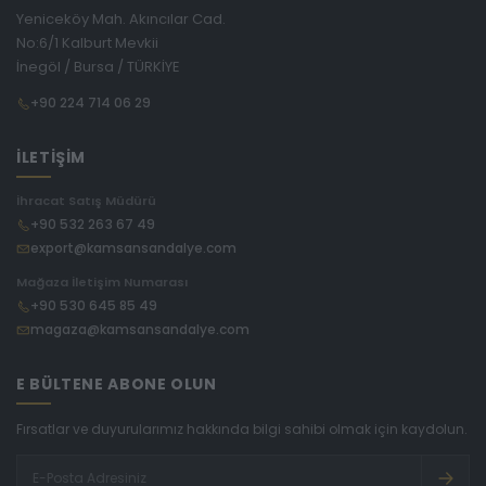
Yeniceköy Mah. Akıncılar Cad.
No:6/1 Kalburt Mevkii
İnegöl / Bursa / TÜRKİYE
+90 224 714 06 29
İLETİŞİM
İhracat Satış Müdürü
+90 532 263 67 49
export@kamsansandalye.com
Mağaza İletişim Numarası
+90 530 645 85 49
magaza@kamsansandalye.com
E BÜLTENE ABONE OLUN
Fırsatlar ve duyurularımız hakkında bilgi sahibi olmak için kaydolun.