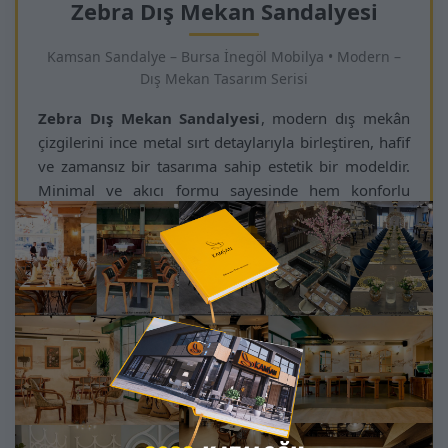
Zebra Dış Mekan Sandalyesi
Kamsan Sandalye – Bursa İnegöl Mobilya • Modern –
Dış Mekan Tasarım Serisi
Zebra Dış Mekan Sandalyesi
, modern dış mekân
çizgilerini ince metal sırt detaylarıyla birleştiren, hafif
ve zamansız bir tasarıma sahip estetik bir modeldir.
Minimal ve akıcı formu sayesinde hem konforlu
oturum sunar hem de mekâna şık bir görünüm
kazandırır.
Dış hava koşullarına dayanıklı özel kaplama
teknolojisi ve sağlam metal gövdesi ile Zebra modeli,
restoran, kafe, otel terasları, kış bahçeleri, villa
bahçeleri ve havuz kenarı gibi yoğun kullanılan
alanlarda uzun süreli kullanım için uygundur. Hafif
yapısı taşıma kolaylığı sağlarken, döşeme oturumu
konforu artırır.