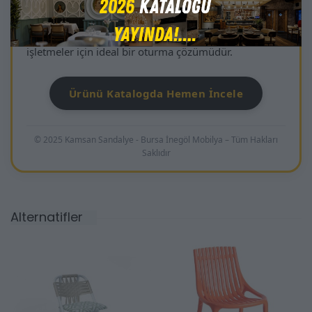
Modern dekorasyon çizgisine uyumlu, sade ve güçlü
bir tasarım sunan Zebra; dış mekân projelerinde
estetik, pratiklik ve dayanıklılığı bir arada arayan
işletmeler için ideal bir oturma çözümüdür.
Ürünü Katalogda Hemen İncele
© 2025 Kamsan Sandalye - Bursa İnegöl Mobilya – Tüm Hakları
Saklıdır
Alternatifler