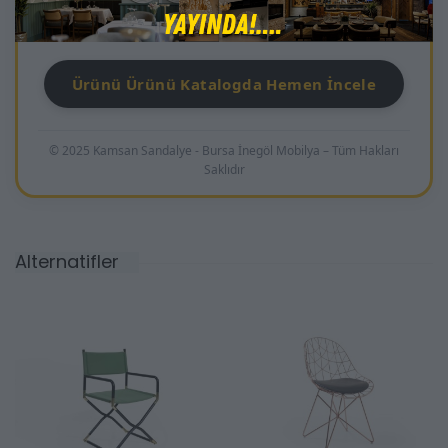
konfor, dayanıklılık ve modern şıklık kazandıran ideal
bir seçimdir.
Ürünü Ürünü Katalogda Hemen İncele
© 2025 Kamsan Sandalye - Bursa İnegöl Mobilya – Tüm Hakları
Saklıdır
Alternatifler