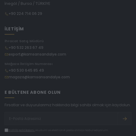
İnegöl / Bursa / TÜRKİYE
+90 224 714 06 29
İLETİŞİM
İhracat Satış Müdürü
+90 532 263 67 49
export@kamsansandalye.com
Mağaza İletişim Numarası
+90 530 645 85 49
magaza@kamsansandalye.com
E BÜLTENE ABONE OLUN
Fırsatlar ve duyurularımız hakkında bilgi sahibi olmak için kaydolun.
Gizlilik politikasını
okudum ve elektronik posta almayı kabul ediyorum.