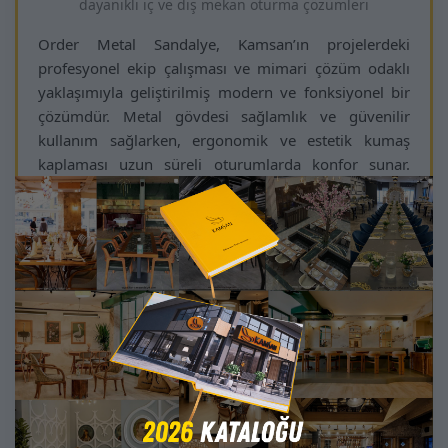
dayanıklı iç ve dış mekan oturma çözümleri
Order Metal Sandalye, Kamsan’ın projelerdeki
profesyonel ekip çalışması ve mimari çözüm odaklı
yaklaşımıyla geliştirilmiş modern ve fonksiyonel bir
çözümdür. Metal gövdesi sağlamlık ve güvenilir
kullanım sağlarken, ergonomik ve estetik kumaş
kaplaması uzun süreli oturumlarda konfor sunar.
Kumaş ve metal renkleri isteğe göre uyarlanabilir,
mekanın dekorasyon stiline özel uyum sağlar.
Order Metal Sandalye, otel lobileri, restoran zincirleri,
butik kafeler, ofis alanları, resmi kurumlar ve yurt dışı
projelerinde sofistike bir atmosfer yaratacak şekilde
tasarlanmıştır. Minimalist çizgileri ve zarif detayları
mekanlara prestij ve karakter kazandırır.
Kamsan’ın kalite ve estetik odaklı yaklaşımı ile Order
Metal Sandalye, projelerde hem görsel bütünlük hem
de fonksiyonelliği bir arada sunar. Mekanlarınıza