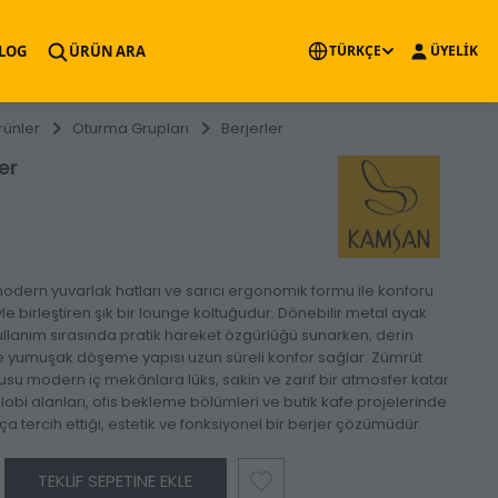
×
LOG
ÜRÜN ARA
TÜRKÇE
ÜYELİK
rünler
Oturma Grupları
Berjerler
er
modern yuvarlak hatları ve sarıcı ergonomik formu ile konforu
le birleştiren şık bir lounge koltuğudur. Dönebilir metal ayak
llanım sırasında pratik hareket özgürlüğü sunarken; derin
e yumuşak döşeme yapısı uzun süreli konfor sağlar. Zümrüt
kusu modern iç mekânlara lüks, sakin ve zarif bir atmosfer katar.
l lobi alanları, ofis bekleme bölümleri ve butik kafe projelerinde
ça tercih ettiği, estetik ve fonksiyonel bir berjer çözümüdür.
TEKLIF SEPETINE EKLE