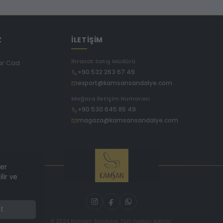
Z
İLETİŞİM
İhracat Satış Müdürü
ar Cad.
+90 532 263 67 49
export@kamsansandalye.com
E
Mağaza İletişim Numarası
+90 530 645 85 49
magaza@kamsansandalye.com
ler
lir ve
t
© 2024 Kamsan Sandalye. Tüm hakları saklıdır.