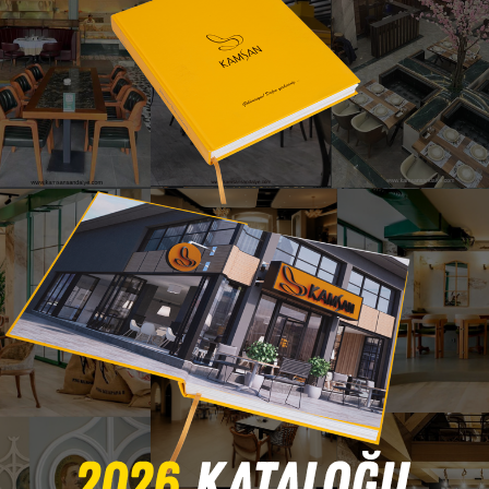
Roselio Berjer
alye – Bursa İnegöl Mobilya • Modern – Dönebilir Metal Ayaklı Pr
e sarıcı ergonomik formuyla konforu tasarım estetiğiyle birleşti
 rahatlık sağlar.
a pratik hareket özgürlüğü sunarken; zümrüt yeşili kadife doku
el alanlarda kolayca uyum sağlayan bir tasarıma sahiptir.
kleme alanları ve modern yaşam alanları için ideal olan Roselio Ber
e fonksiyonel bir oturma çözümüdür.
Ürünü Katalogda Hemen İncele
© 2025 Kamsan Sandalye - Bursa İnegöl Mobilya – Tüm Hakları Saklıdır