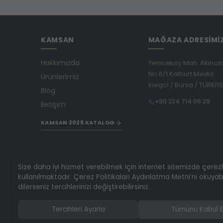
KAMSAN
MAĞAZA ADRESİMİ
Hakkımızda
Yeniceköy Mah. Akıncıl
No:6/1 Kalburt Mevkii
Ürünlerimiz
İnegöl / Bursa / TÜRKİY
Blog
+90 224 714 06 29
İletişim
KAMSAN 2025 KATALOG
Size daha iyi hizmet verebilmek için internet sitemizde çerez
kullanılmaktadır. Çerez Politikaları Aydınlatma Metni’ni okuyabi
dilerseniz tercihlerinizi değiştirebilirsiniz.
Tercihleri Ayarla
Tümünü Kabul E