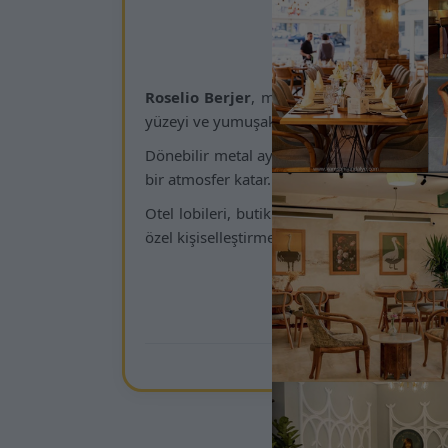
Kamsan Sand
Roselio Berjer
, modern yuvarlak hatları v
yüzeyi ve yumuşak döşeme yapısı uzun süreli
Dönebilir metal ayak mekanizması kullanımd
bir atmosfer katar. Hem ev hem de profesyon
Otel lobileri, butik kafe projeleri, ofis be
özel kişiselleştirme imkânı sunan estetik v