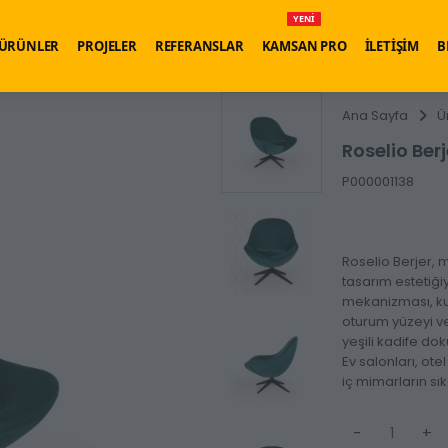
YENİ
ÜRÜNLER
PROJELER
REFERANSLAR
KAMSAN PRO
İLETİŞİM
B
Ana Sayfa
Ü
Roselio Berj
P000001138
Roselio Berjer, 
tasarım estetiğiy
mekanizması, ku
oturum yüzeyi v
yeşili kadife do
Ev salonları, ote
iç mimarların sık
-
+