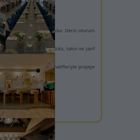
emium Berjer
ren şık bir lounge koltuğudur. Derin oturum
su modern iç mekânlara lüks, sakin ve zarif
jer; renk ve döşeme alternatifleriyle projeye