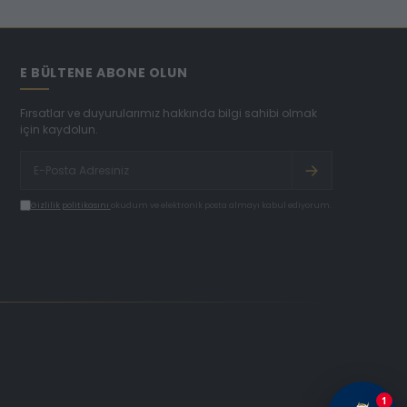
E BÜLTENE ABONE OLUN
Fırsatlar ve duyurularımız hakkında bilgi sahibi olmak
için kaydolun.
Gizlilik politikasını
okudum ve elektronik posta almayı kabul ediyorum.
1