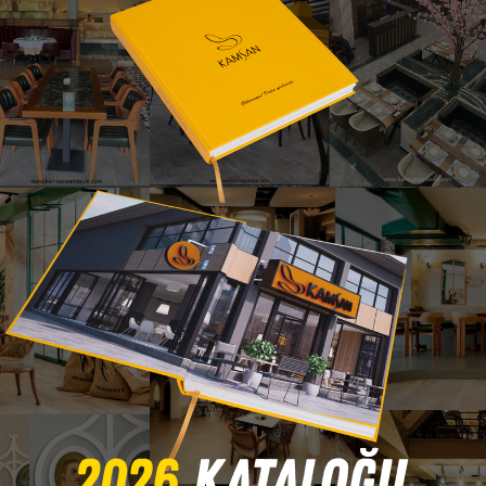
Afra Berjer
 Sandalye – Bursa İnegöl Mobilya • Modern – Altın Ayaklı Premium
nda lüks dokunuş arayanlar için geliştirilmiş özel bir modeld
 aynı anda taşır.
ve tasarımın bütünlüğünü koruyan hafif formu sayesinde; ev yaşam
ran Afra Berjer, modern dekorasyona değer katan estetik bir 
mekânların vazgeçilmez tamamlayıcısı olur.
Ürünü Katalogda Hemen İncele
© 2025 Kamsan Sandalye - Bursa İnegöl Mobilya – Tüm Hakları Saklıdır