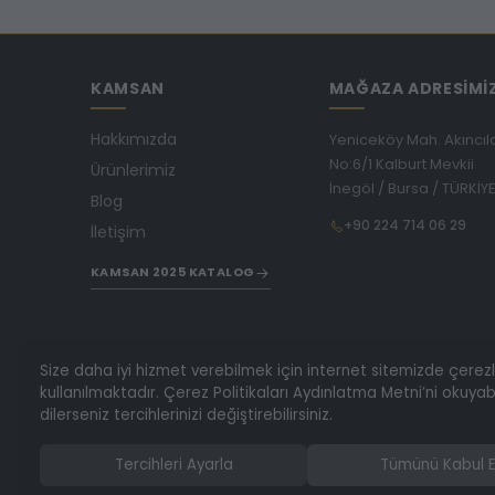
KAMSAN
MAĞAZA ADRESİMİ
Hakkımızda
Yeniceköy Mah. Akıncıl
No:6/1 Kalburt Mevkii
Ürünlerimiz
İnegöl / Bursa / TÜRKİY
Blog
+90 224 714 06 29
İletişim
KAMSAN 2025 KATALOG
Size daha iyi hizmet verebilmek için internet sitemizde çerez
kullanılmaktadır. Çerez Politikaları Aydınlatma Metni’ni okuyabi
dilerseniz tercihlerinizi değiştirebilirsiniz.
Tercihleri Ayarla
Tümünü Kabul E