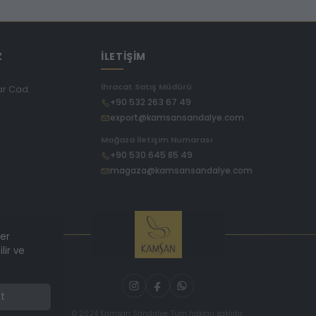
Z
İLETİŞİM
İhracat Satış Müdürü
ar Cad.
+90 532 263 67 49
export@kamsansandalye.com
E
Mağaza İletişim Numarası
+90 530 645 85 49
magaza@kamsansandalye.com
ler
lir ve
t
© 2024 Kamsan Sandalye. Tüm hakları saklıdır.