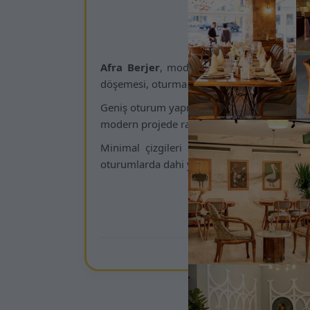
Kamsan
Afra Berjer
, modern iç mekân tasarımları
döşemesi, oturma alanına zarafet ve konforu
Geniş oturum yapısı, ergonomik sırt eğimi 
modern projede rahatlıkla tercih edilir.
Minimal çizgileri altın tonlarla buluştu
oturumlarda dahi yüksek konfor sunarak iç 