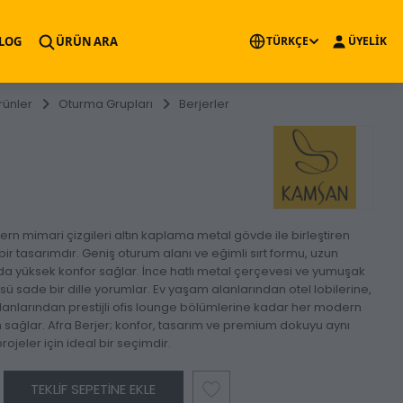
×
LOG
ÜRÜN ARA
TÜRKÇE
ÜYELİK
rünler
Oturma Grupları
Berjerler
ern mimari çizgileri altın kaplama metal gövde ile birleştiren
bir tasarımdır. Geniş oturum alanı ve eğimli sırt formu, uzun
da yüksek konfor sağlar. İnce hatlı metal çerçevesi ve yumuşak
ü sade bir dille yorumlar. Ev yaşam alanlarından otel lobilerine,
anlarından prestijli ofis lounge bölümlerine kadar her modern
sağlar. Afra Berjer; konfor, tasarım ve premium dokuyu aynı
ojeler için ideal bir seçimdir.
TEKLIF SEPETINE EKLE