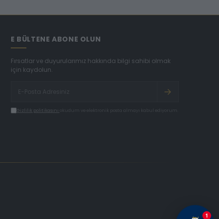
E BÜLTENE ABONE OLUN
Fırsatlar ve duyurularımız hakkında bilgi sahibi olmak
için kaydolun.
Gizlilik politikasını
okudum ve elektronik posta almayı kabul ediyorum.
1