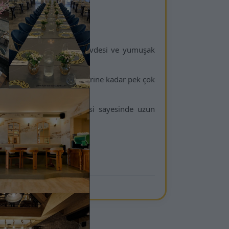
 Berjer
ir. Altın kaplama metal gövdesi ve yumuşak
 alanlarından otel lobilerine kadar pek çok
seçimdir. Yumuşak döşemesi sayesinde uzun