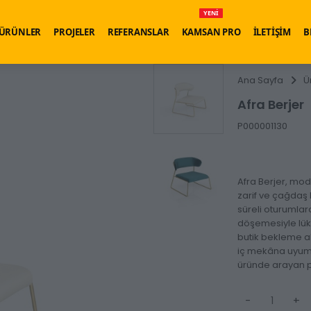
YENİ
ÜRÜNLER
PROJELER
REFERANSLAR
KAMSAN PRO
İLETİŞİM
B
Ana Sayfa
Ü
Afra Berjer
P000001130
Afra Berjer, mod
zarif ve çağdaş 
süreli oturumlar
döşemesiyle lüks
butik bekleme al
iç mekâna uyum 
üründe arayan pr
-
+