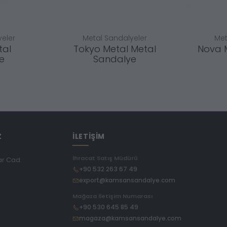
eler
Metal Sandalyeler
Met
tal
Tokyo Metal Metal
Nova 
e
Sandalye
Z
İLETİŞİM
İhracat Satış Müdürü
ar Cad.
+90 532 263 67 49
export@kamsansandalye.com
E
Mağaza İletişim Numarası
+90 530 645 85 49
magaza@kamsansandalye.com