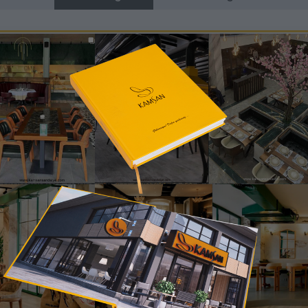
Obre Metal Sandalye
n Sandalye – Bursa İnegöl Mobilya • Modern – Metal – Minimal T
ve modern metal gövdesiyle hem estetik hem de fonksiyonel k
cıyı rahatça kavrayarak konforlu bir oturum deneyimi oluşturur.
 oturumlarda dahi konforu korurken; ince metal ayakların hafif 
, cafe, otel, ofis ve proje alanlarında yoğun kullanıma uygun daya
ntemporary ve loft tarz dekorasyonlarda güçlü bir bütünlük 
ekânlara modern ve profesyonel bir atmosfer katar.
eler, restaurant chair, cafe furniture ve proje mobilyası gibi tüm
ir tasarımdır.