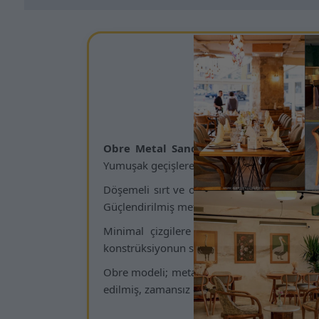
Kamsa
Obre Metal Sandalye
, oval sırt formu 
Yumuşak geçişlere sahip sırt yapısı, kullanı
Döşemeli sırt ve oturum kısmı, uzun süreli
Güçlendirilmiş metal konstrüksiyon, restoran
Minimal çizgilere sahip tasarım dili, co
konstrüksiyonun sağlamlığı ile birleşerek m
Obre modeli; metal sandalye, modern sandaly
edilmiş, zamansız çizgilere sahip çok yönlü b