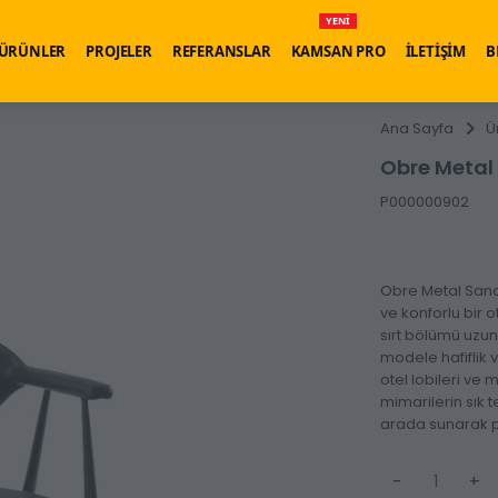
YENİ
ÜRÜNLER
PROJELER
REFERANSLAR
KAMSAN PRO
İLETİŞİM
B
Ana Sayfa
Ü
Obre Metal
P000000902
Obre Metal Sand
ve konforlu bir 
sırt bölümü uzun
modele hafiflik v
otel lobileri ve 
mimarilerin sık 
arada sunarak pr
-
+