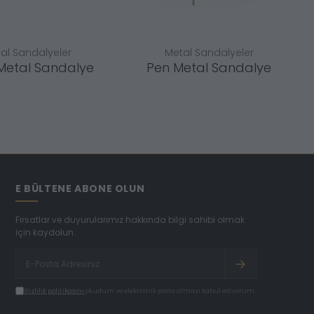
al Sandalyeler
Metal Sandalyeler
Metal Sandalye
Pen Metal Sandalye
E BÜLTENE ABONE OLUN
Fırsatlar ve duyurularımız hakkında bilgi sahibi olmak
için kaydolun.
Gizlilik politikasını
okudum ve elektronik posta almayı kabul ediyorum.