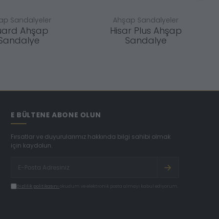
ap Sandalyeler
Ahşap Sandalyeler
ard Ahşap
Hisar Plus Ahşap
Sandalye
Sandalye
E BÜLTENE ABONE OLUN
Fırsatlar ve duyurularımız hakkında bilgi sahibi olmak
için kaydolun.
Gizlilik politikasını
okudum ve elektronik posta almayı kabul ediyorum.