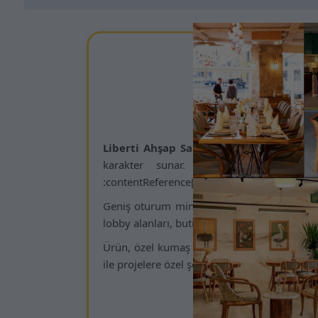
Kamsan
Liberti Ahşap Sandalye
, kiln-kurutulmu
karakter sunar. Yüksek taşıma kapasi
:contentReference[oaicite:1]{index=1}
Geniş oturum minderi, ergonomik sırt profil
lobby alanları, butik villalar ve kurumsal of
Ürün, özel kumaş seçenekleri, leke-tutmaz d
ile projelere özel şekilde üretilebilir. Bu s