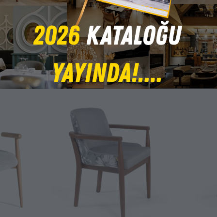
© 2025 Kamsan Sandalye - Bursa İnegöl Mobilya – Tüm Hakları Saklıdır