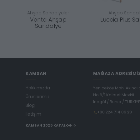
Ahşap Sandalyeler
Ahşap Sandal
Venta Ahşap
Luccia Plus S
Sandalye
KAMSAN
MAĞAZA ADRESİMİ
Hakkımızda
Yeniceköy Mah. Akıncıl
No:6/1 Kalburt Mevkii
Ürünlerimiz
İnegöl / Bursa / TÜRKİY
Blog
+90 224 714 06 29
İletişim
KAMSAN 2025 KATALOG