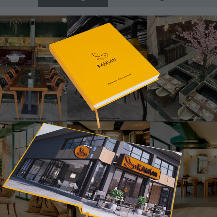
Liberti Ahşap Sandalye
 Sandalye – Bursa İnegöl Mobilya • Masif Ahşap Sandalye & Proje
ş masif ahşap gövdesi ve doğal ahşap damarlarının korunarak i
tesi veren konstrüksiyonu sayesinde yoğun ticari kull
i ve dik açıya yakın ayarlanmış sırt eğimi ile uzun süreli oturum
is mekanları gibi iç mimari projelerde yoğun tercih edilmektedir.
öşemeler, yüksek aşınma direncine sahip vernik sistemi ve çeşit
ayede “şık, dayanıklı ve fonksiyonel ahşap sandalye” arayan sektör p
Ürünü Katalogda Hemen İncele