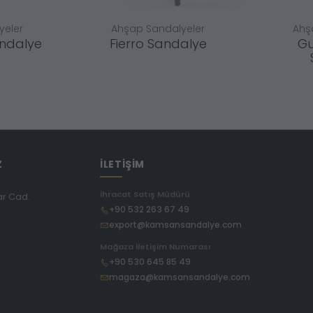
yeler
Ahşap Sandalyeler
Ahş
andalye
Fierro Sandalye
Gu
Z
İLETİŞİM
İhracat Satış Müdürü
ar Cad.
+90 532 263 67 49
export@kamsansandalye.com
E
Mağaza İletişim Numarası
+90 530 645 85 49
magaza@kamsansandalye.com