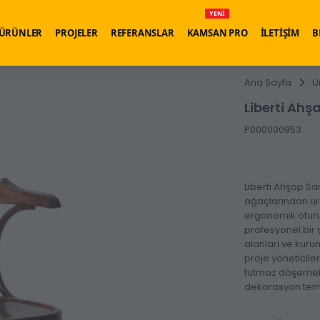
YENİ
ÜRÜNLER
PROJELER
REFERANSLAR
KAMSAN PRO
İLETİŞİM
B
Ana Sayfa
Ü
Liberti Ah
P000000953
Liberti Ahşap Sa
ağaçlarından ür
ergonomik oturu
profesyonel bir ç
alanları ve kur
proje yöneticileri
tutmaz döşemele
dekorasyon temal