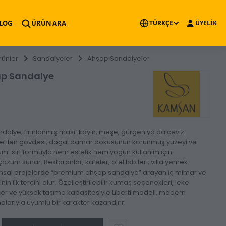
×
LOG
ÜRÜN ARA
TÜRKÇE
ÜYELİK
rünler
Sandalyeler
Ahşap Sandalyeler
şap Sandalye
ndalye; fırınlanmış masif kayın, meşe, gürgen ya da ceviz
etilen gövdesi, doğal damar dokusunun korunmuş yüzeyi ve
m-sırt formuyla hem estetik hem yoğun kullanım için
özüm sunar. Restoranlar, kafeler, otel lobileri, villa yemek
umsal projelerde “premium ahşap sandalye” arayan iç mimar ve
nin ilk tercihi olur. Özelleştirilebilir kumaş seçenekleri, leke
r ve yüksek taşıma kapasitesiyle Liberti modeli, modern
arıyla uyumlu bir karakter kazandırır.