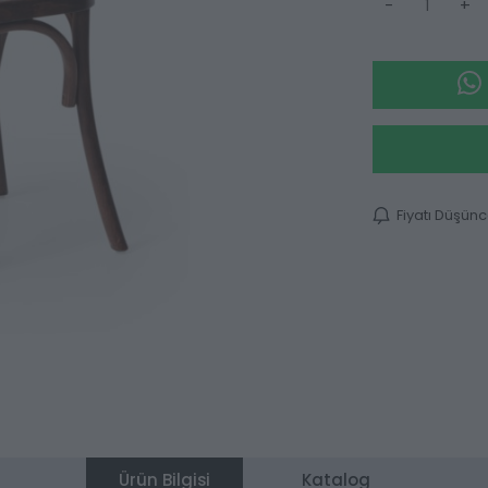
-
+
Fiyatı Düşün
Ürün Bilgisi
Katalog