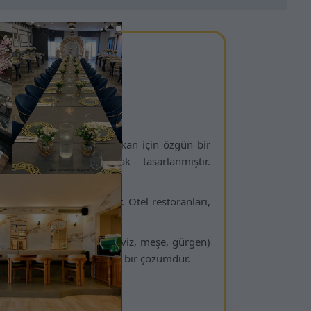
 Çözümü
şlenmiş yüzeyiyle her mekan için özgün bir
anım için özel olarak tasarlanmıştır.
larda dahi konfor sağlar. Otel restoranları,
li masif ahşap tonları (ceviz, meşe, gürgen)
rofesyonelleri için eksiksiz bir çözümdür.