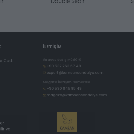
ir
Double Sedir
S
Z
İLETİŞİM
İhracat Satış Müdürü
ar Cad.
+90 532 263 67 49
export@kamsansandalye.com
E
Mağaza İletişim Numarası
+90 530 645 85 49
magaza@kamsansandalye.com
ler
lir ve