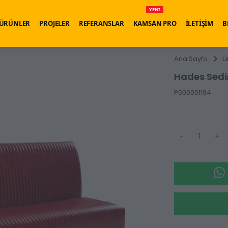
YENİ
ÜRÜNLER
PROJELER
REFERANSLAR
KAMSAN PRO
İLETİŞİM
B
Ana Sayfa
Ü
Hades Sedi
P000001194
-
+