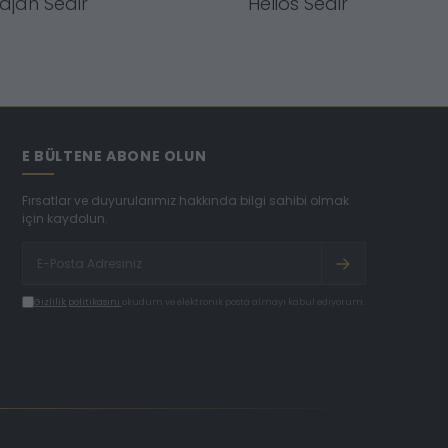
ajan Sedir
Helios Sedir
E BÜLTENE ABONE OLUN
Fırsatlar ve duyurularımız hakkında bilgi sahibi olmak
için kaydolun.
Gizlilik politikasını
okudum ve elektronik posta almayı kabul ediyorum.