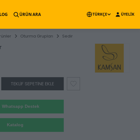
×
LOG
ÜRÜN ARA
TÜRKÇE
ÜYELİK
rünler
Oturma Grupları
Sedir
r
TEKLIF SEPETINE EKLE
Whatsapp Destek
Katalog