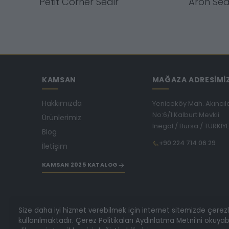
Petit Corner Sedir
Aron Sed
KAMSAN
MAĞAZA ADRESİMİ
Hakkımızda
Yeniceköy Mah. Akıncıl
No:6/1 Kalburt Mevkii
Ürünlerimiz
İnegöl / Bursa / TÜRKİY
Blog
+90 224 714 06 29
İletişim
KAMSAN 2025 KATALOG
Size daha iyi hizmet verebilmek için internet sitemizde çerez
kullanılmaktadır. Çerez Politikaları Aydınlatma Metni’ni okuyabi