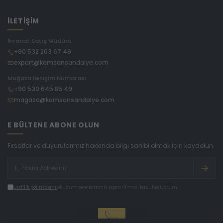
İLETİŞİM
İhracat Satış Müdürü
+90 532 263 67 49
export@kamsansandalye.com
Mağaza İletişim Numarası
+90 530 645 85 49
magaza@kamsansandalye.com
E BÜLTENE ABONE OLUN
Fırsatlar ve duyurularımız hakkında bilgi sahibi olmak için kaydolun.
Gizlilik politikasını
okudum ve elektronik posta almayı kabul ediyorum.