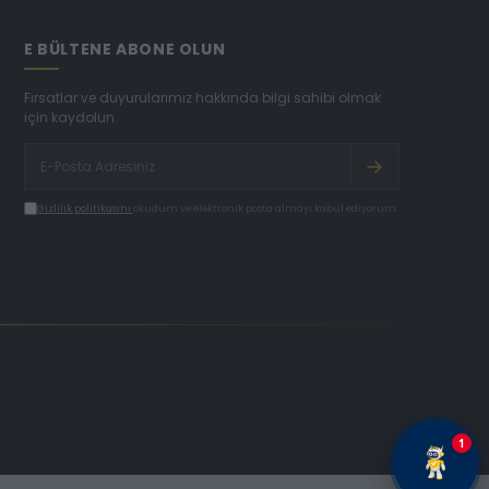
E BÜLTENE ABONE OLUN
Fırsatlar ve duyurularımız hakkında bilgi sahibi olmak
için kaydolun.
Gizlilik politikasını
okudum ve elektronik posta almayı kabul ediyorum.
1