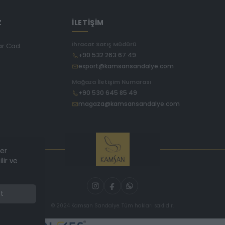
Z
İLETİŞİM
İhracat Satış Müdürü
ar Cad.
+90 532 263 67 49
export@kamsansandalye.com
E
Mağaza İletişim Numarası
+90 530 645 85 49
magaza@kamsansandalye.com
ler
lir ve
t
© 2024 Kamsan Sandalye. Tüm hakları saklıdır.