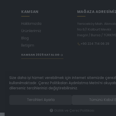
KAMSAN
MAĞAZA ADRESİMİ
Hakkımızda
Yeniceköy Mah. Akıncıl
No:6/1 Kalburt Mevkii
Ürünlerimiz
İnegöl / Bursa / TÜRKİY
Blog
+90 224 714 06 29
İletişim
KAMSAN 2025 KATALOG
Size daha iyi hizmet verebilmek için internet sitemizde çerez
kullanılmaktadır. Çerez Politikaları Aydınlatma Metni’ni okuyabi
dilerseniz tercihlerinizi değiştirebilirsiniz.
Tercihleri Ayarla
Tümünü Kabul E
Gizlilik ve Çerez Politikası