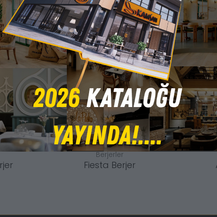
Berjerler
rjer
Fiesta Berjer