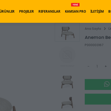
YENİ
ÜRÜNLER
PROJELER
REFERANSLAR
KAMSAN PRO
İLETİŞİM
B
Ana Sayfa
Ü
Anemon Ber
P000003167
-
+