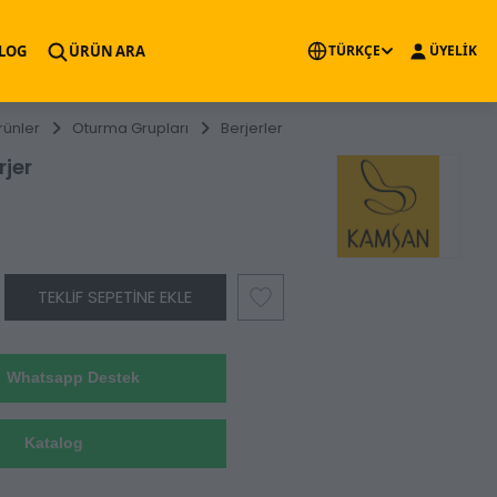
×
LOG
ÜRÜN ARA
TÜRKÇE
ÜYELİK
rünler
Oturma Grupları
Berjerler
jer
TEKLIF SEPETINE EKLE
Whatsapp Destek
Katalog