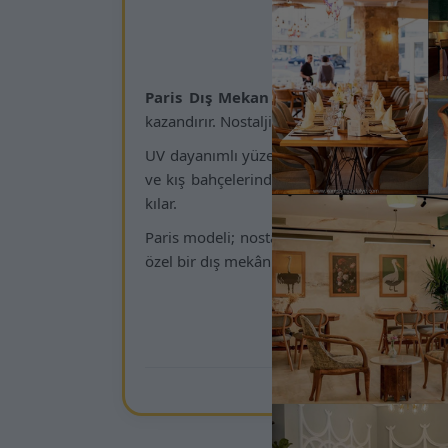
Kamsa
Paris Dış Mekan Sandalyesi
, klasik Fra
kazandırır. Nostaljik çizgileri modern dış m
UV dayanımlı yüzey kaplaması, dayanıklı meta
ve kış bahçelerinde uzun ömürlü kullanım s
kılar.
Paris modeli; nostaljik-modern çizgiyi dış me
özel bir dış mekân sandalyesidir.