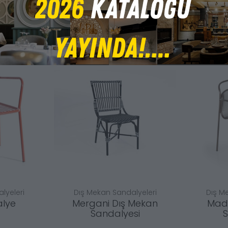
lyeleri
Dış Mekan Sandalyeleri
Dış M
alye
Mergani Dış Mekan
Madr
Sandalyesi
S