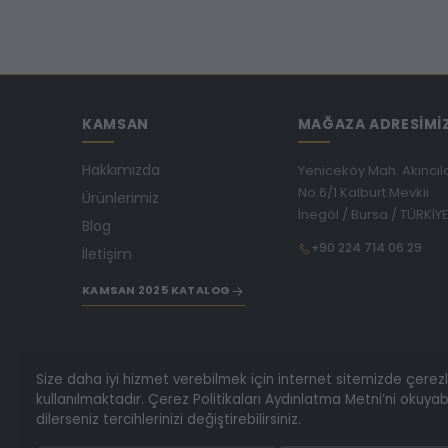
KAMSAN
MAĞAZA ADRESİMİ
Hakkımızda
Yeniceköy Mah. Akıncıl
No:6/1 Kalburt Mevkii
Ürünlerimiz
İnegöl / Bursa / TÜRKİY
Blog
+90 224 714 06 29
İletişim
KAMSAN 2025 KATALOG
Size daha iyi hizmet verebilmek için internet sitemizde çerez
kullanılmaktadır. Çerez Politikaları Aydınlatma Metni’ni okuyabi
dilerseniz tercihlerinizi değiştirebilirsiniz.