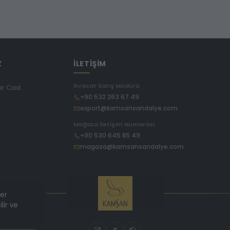
Z
İLETİŞİM
İhracat Satış Müdürü
ar Cad.
+90 532 263 67 49
export@kamsansandalye.com
E
Mağaza İletişim Numarası
+90 530 645 85 49
magaza@kamsansandalye.com
ler
lir ve