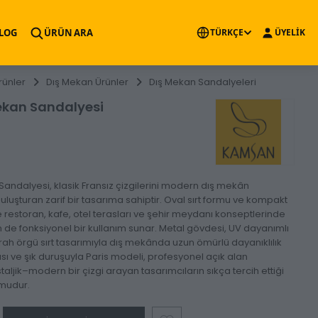
×
LOG
ÜRÜN ARA
TÜRKÇE
ÜYELİK
rünler
Dış Mekan Ürünler
Dış Mekan Sandalyeleri
Mekan Sandalyesi
Sandalyesi, klasik Fransız çizgilerini modern dış mekân
buluşturan zarif bir tasarıma sahiptir. Oval sırt formu ve kompakt
 restoran, kafe, otel terasları ve şehir meydanı konseptlerinde
de fonksiyonel bir kullanım sunar. Metal gövdesi, UV dayanımlı
ah örgü sırt tasarımıyla dış mekânda uzun ömürlü dayanıklılık
ısı ve şık duruşuyla Paris modeli, profesyonel açık alan
taljik–modern bir çizgi arayan tasarımcıların sıkça tercih ettiği
rmudur.