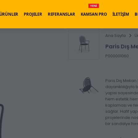
YENİ
ÜRÜNLER
PROJELER
REFERANSLAR
KAMSAN PRO
İLETİŞİM
B
Ana Sayfa
Ü
Paris Dış 
P000001060
Paris Dış Mekan 
dayanıklılığıyla 
yapısı sayesinde
hem estetik hem 
kaplaması ve fer
sağlar. Hafif yap
projelerinde nos
bir sandalye fo