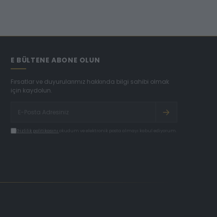
E BÜLTENE ABONE OLUN
Fırsatlar ve duyurularımız hakkında bilgi sahibi olmak
için kaydolun.
Gizlilik politikasını
okudum ve elektronik posta almayı kabul ediyorum.