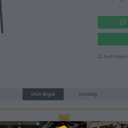
-
+
Fiyatı Düşün
Ürün Bilgisi
Katalog