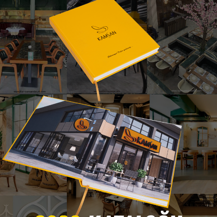
Paris Dış Mekan Sandalyesi
n Sandalye – Bursa İnegöl Mobilya • Modern – Dış Mekan Tasarım 
nsız tasarımından ilham alan oval sırt formu ve modern metal 
ekân dayanıklılığıyla birleştiren tasarımı, hem dekoratif hem fonks
l konstrüksiyonu ve ferah örgü sırt yapısıyla restoran, kafe, otel
ağlar. Hafif yapısı taşımayı kolaylaştırırken kompakt formu prof
kâna estetik bir şekilde taşıyan, sağlam yapısı ve göz alıcı tasarı
Ürünü Katalogda Hemen İncele
© 2025 Kamsan Sandalye - Bursa İnegöl Mobilya – Tüm Hakları Saklıdır