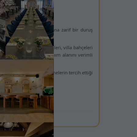
Serisi
gövde yapısıyla dış mekâna zarif bir duruş
iyonel bir kullanım sunar.
 terasları, meydan projeleri, villa bahçeleri
esyonel projelerde kullanım alanını verimli
mıyla mimarların ve işletmelerin tercih ettiği