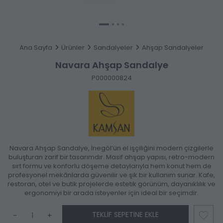
Ana Sayfa
Ürünler
Sandalyeler
Ahşap Sandalyeler
Navara Ahşap Sandalye
P000000824
Navara Ahşap Sandalye, İnegöl’ün el işçiliğini modern çizgilerle
buluşturan zarif bir tasarımdır. Masif ahşap yapısı, retro-modern
sırt formu ve konforlu döşeme detaylarıyla hem konut hem de
profesyonel mekânlarda güvenilir ve şık bir kullanım sunar. Kafe,
restoran, otel ve butik projelerde estetik görünüm, dayanıklılık ve
ergonomiyi bir arada isteyenler için ideal bir seçimdir.
TEKLIF SEPETINE EKLE
-
+