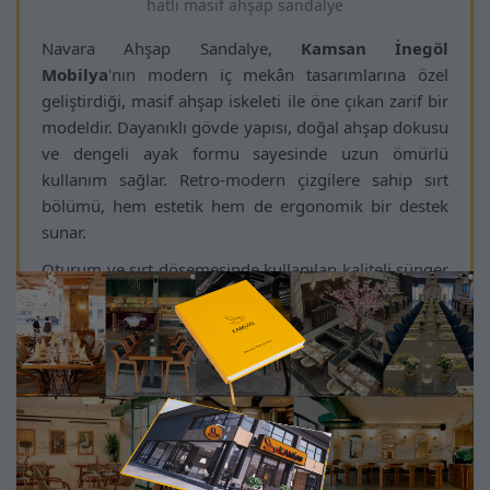
hatlı masif ahşap sandalye
Navara Ahşap Sandalye,
Kamsan İnegöl
Mobilya
'nın modern iç mekân tasarımlarına özel
geliştirdiği, masif ahşap iskeleti ile öne çıkan zarif bir
modeldir. Dayanıklı gövde yapısı, doğal ahşap dokusu
ve dengeli ayak formu sayesinde uzun ömürlü
kullanım sağlar. Retro-modern çizgilere sahip sırt
bölümü, hem estetik hem de ergonomik bir destek
sunar.
Oturum ve sırt döşemesinde kullanılan kaliteli sünger
yapısı; kafe, restoran, otel ve ev kullanımında yüksek
konfor sağlar. Kumaş seçenekleri arasında keten,
kadife, nubuk ve teknik döşeme alternatifleri bulunur.
Arka bölümdeki ahşap hasır yüzey, ürüne nefes alan,
şık ve doğal bir görünüm kazandırır. Masif ahşap
yüzeylerde uygulanan vernik, sandalyeyi darbelere,
çizilmelere ve günlük kullanıma karşı güçlendirir.