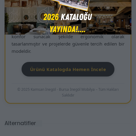
Minimalist tasarımı, sıcak ahşap tonları ve modern-
profesyonel çizgileriyle Navara Ahşap Sandalye;
restoran dekorasyonlarından otel konseptlerine, butik
alanlardan ev içi yaşam alanlarına kadar her mekâna
güçlü bir karakter katar. Uzun süreli oturumlarda
konfor sunacak şekilde ergonomik olarak
tasarlanmıştır ve projelerde güvenle tercih edilen bir
modeldir.
Ürünü Katalogda Hemen İncele
© 2025 Kamsan İnegöl - Bursa İnegöl Mobilya – Tüm Hakları
Saklıdır
Alternatifler