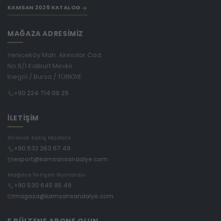
KAMSAN 2025 KATALOG
MAĞAZA ADRESİMİZ
Yeniceköy Mah. Akıncılar Cad.
No:6/1 Kalburt Mevkii
İnegöl / Bursa / TÜRKİYE
+90 224 714 06 29
İLETİŞİM
İhracat Satış Müdürü
+90 532 263 67 49
export@kamsansandalye.com
Mağaza İletişim Numarası
+90 530 645 85 49
magaza@kamsansandalye.com