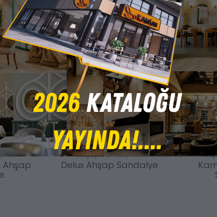
yeler
Ahşap Sandalyeler
Ahş
1 Ahşap
Delux Ahşap Sandalye
Kar
e