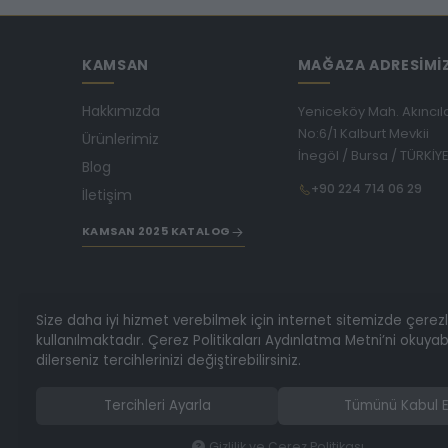
KAMSAN
MAĞAZA ADRESİMİ
Hakkımızda
Yeniceköy Mah. Akıncıl
No:6/1 Kalburt Mevkii
Ürünlerimiz
İnegöl / Bursa / TÜRKİY
Blog
+90 224 714 06 29
İletişim
KAMSAN 2025 KATALOG
Size daha iyi hizmet verebilmek için internet sitemizde çerez
kullanılmaktadır. Çerez Politikaları Aydınlatma Metni’ni okuyabi
dilerseniz tercihlerinizi değiştirebilirsiniz.
Tercihleri Ayarla
Tümünü Kabul E
Gizlilik ve Çerez Politikası