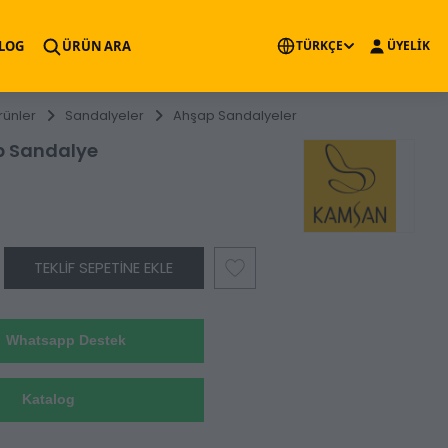
×
LOG
ÜRÜN ARA
TÜRKÇE
ÜYELİK
rünler
Sandalyeler
Ahşap Sandalyeler
p Sandalye
TEKLIF SEPETINE EKLE
Whatsapp Destek
Katalog