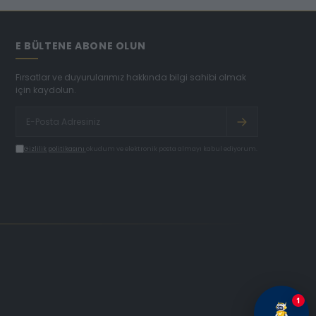
E BÜLTENE ABONE OLUN
Fırsatlar ve duyurularımız hakkında bilgi sahibi olmak
için kaydolun.
Gizlilik politikasını
okudum ve elektronik posta almayı kabul ediyorum.
1