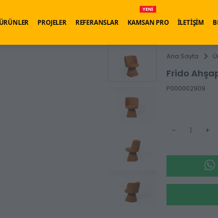
YENİ
ÜRÜNLER
PROJELER
REFERANSLAR
KAMSAN PRO
İLETİŞİM
B
Ana Sayfa
Ü
Frido Ahşa
P000002909
-
+